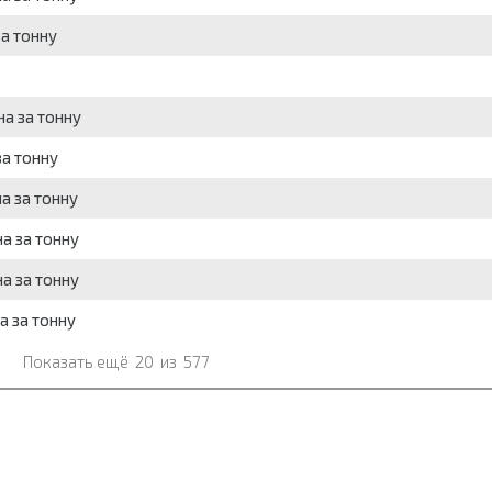
за тонну
а за тонну
за тонну
а за тонну
а за тонну
а за тонну
а за тонну
Показать ещё
20
из
577