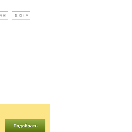
20К
30ХГСА
Подобрать