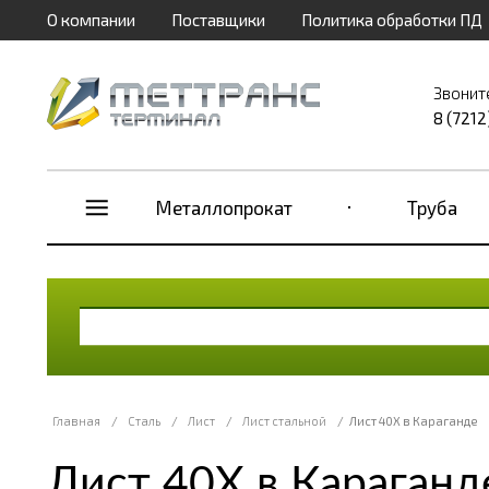
О компании
Поставщики
Политика обработки ПД
Звонит
8 (7212
Металлопрокат
Труба
Главная
/
Сталь
/
Лист
/
Лист стальной
/
Лист 40Х в Караганде
Лист 40Х в Караганд