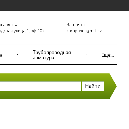
аганда
Эл. почта
дская улица, 1, оф. 102
karaganda@mtt.kz
Трубопроводная
а
Ещё...
арматура
Найти