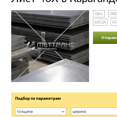
08пс
08
60С2А
65
Отправи
Подбор по параметрам
толщина
ширина