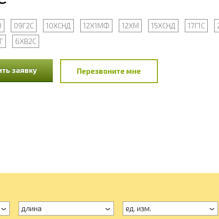
Ю
09Г2С
10ХСНД
12Х1МФ
12ХМ
15ХСНД
17Г1С
Г
6ХВ2С
ть заявку
Перезвоните мне
длина
ед. изм.