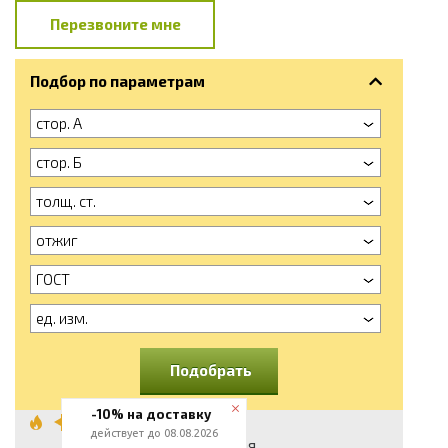
Перезвоните мне
Подбор по параметрам
стор. А
стор. Б
толщ. ст.
отжиг
ГОСТ
ед. изм.
Подобрать
-10% на доставку
Труба медная
действует до 08.08.2026
прямоугольная