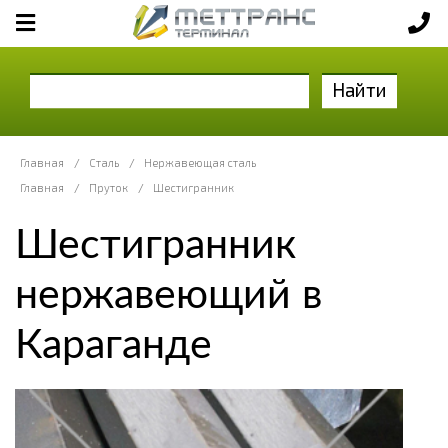
Найти
Главная
/
Сталь
/
Нержавеющая сталь
Главная
/
Пруток
/
Шестигранник
Шестигранник
нержавеющий в
Караганде