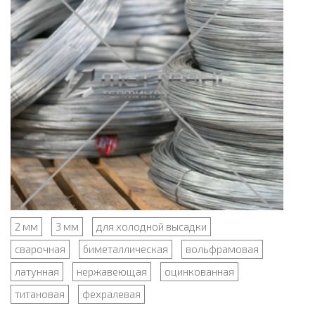
2 мм
3 мм
для холодной высадки
сварочная
биметаллическая
вольфрамовая
латунная
нержавеющая
оцинкованная
титановая
фехралевая