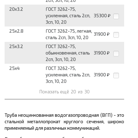
2сп, 3сп, 10, 20
20x3.2
ГОСТ 3262-75,
усилен­ная, сталь 2сп,
35300
₽
3сп, 10, 20
25x2.8
ГОСТ 3262-75, легкая,
31900
₽
сталь 2сп, 3сп, 10, 20
25x3.2
ГОСТ 3262-75,
обыкновенная, сталь
31900
₽
2сп, 3сп, 10, 20
25x4
ГОСТ 3262-75,
усилен­ная, сталь 2сп,
31900
₽
3сп, 10, 20
Показать ещё
20
из
30
Труба неоцинкованная водогазопроводная (ВГП) - это
стальной металлопрокат круглого сечения, широко
применяемый для различных коммуникаций.