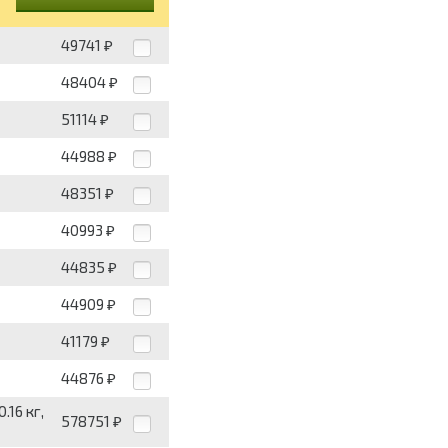
49741
₽
48404
₽
51114
₽
44988
₽
48351
₽
40993
₽
44835
₽
44909
₽
41179
₽
44876
₽
.16 кг,
578751
₽