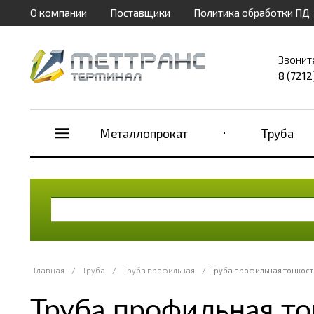
О компании
Поставщики
Политика обработки ПД
Звонит
8 (7212
Металлопрокат
Труба
Главная
/
Труба
/
Труба профильная
/
Труба профильная тонкост
Труба профильная то