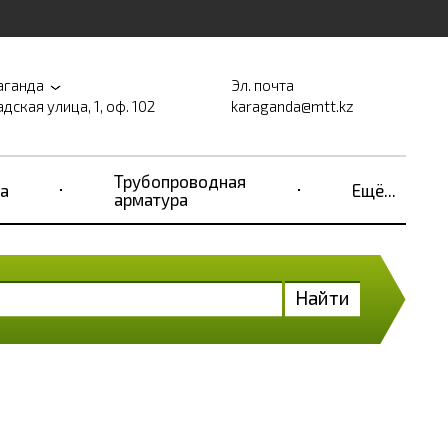
аганда
Эл. почта
дская улица, 1, оф. 102
karaganda@mtt.kz
Трубопроводная
а
Ещё...
арматура
Найти
е