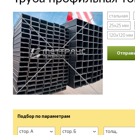
стальная
25х25 мм
120х120 мм
Отправи
Подбор по параметрам
стор. А
стор. Б
толщ.