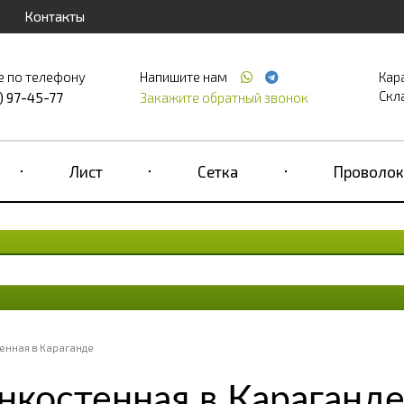
Контакты
е по телефону
Напишите нам
Кар
Скла
) 97-45-77
Закажите обратный звонок
Лист
Сетка
Проволок
енная в Караганде
нкостенная в Караганд