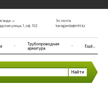
аганда
Эл. почта
дская улица, 1, оф. 102
karaganda@mtt.kz
Трубопроводная
а
Ещё...
арматура
Найти