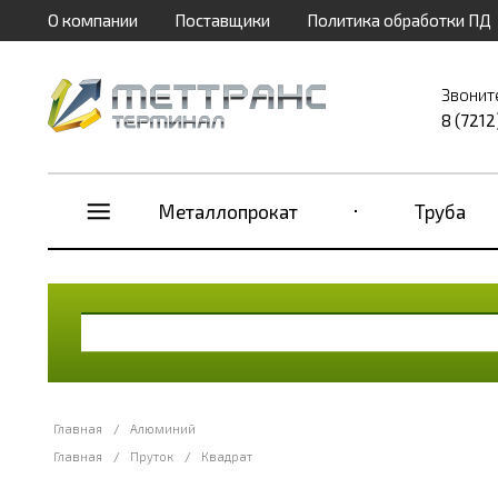
О компании
Поставщики
Политика обработки ПД
Звонит
8 (7212
Металлопрокат
Труба
Главная
/
Алюминий
Главная
/
Пруток
/
Квадрат