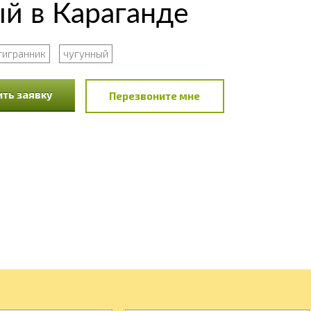
й в Караганде
тигранник
чугунный
ть заявку
Перезвоните мне