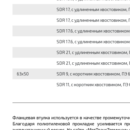
SDR 17, с удлиненным хвостовиком, 
SDR 17, с удлиненным хвостовиком, 
SDR 17.6, с удлиненным хвостовиком
SDR 17.6, с удлиненным хвостовиком,
SDR 21, с удлиненным хвостовиком, 
SDR 21, с удлиненным хвостовиком, 
63x50
SDR 9, с коротким хвостовиком, ПЭ 
SDR 11, с коротким хвостовиком, ПЭ 
Фланцевая втулка используется в качестве промежуточ
Благодаря полиэтиленовой прокладке усиливается пр
эксплуатационный ресурс. На сайте «МетТрансТерминал»