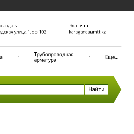
аганда
Эл. почта
дская улица, 1, оф. 102
karaganda@mtt.kz
Трубопроводная
а
Ещё...
арматура
Найти