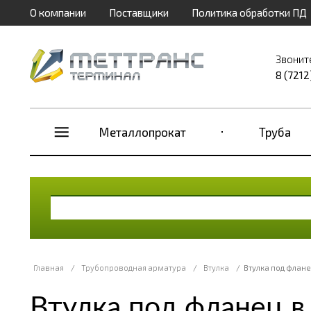
О компании
Поставщики
Политика обработки ПД
Звонит
8 (7212
Металлопрокат
Труба
Главная
/
Трубопроводная арматура
/
Втулка
/
Втулка под флане
Втулка под фланец в