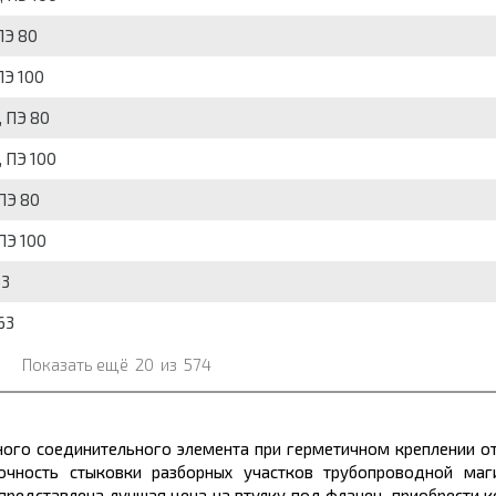
ПЭ 80
ПЭ 100
, ПЭ 80
 ПЭ 100
ПЭ 80
ПЭ 100
63
63
Показать ещё
20
из
574
ного соединительного элемента при герметичном креплении от
очность стыковки разборных участков трубопроводной маги
 представлена лучшая цена на втулку под фланец, приобрести