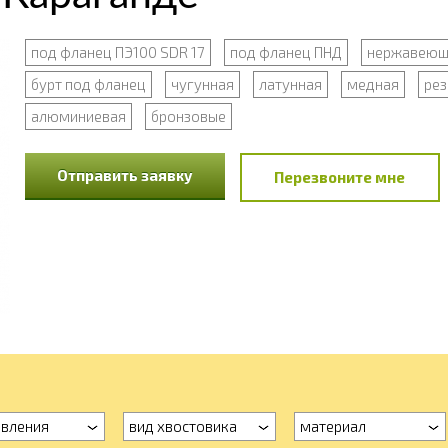
под фланец ПЭ100 SDR 17
под фланец ПНД
нержавею
бурт под фланец
чугунная
латунная
медная
ре
алюминиевая
бронзовые
Отправить заявку
Перезвоните мне
авления
вид хвостовика
материал