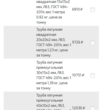
квадратная 15х15х2
мм, Л63, ГОСТ 494-
6910
₽
2014, вес 1 метра
0,92 кг, цена за
тонну
Труба латунная
квадратная
20х20х2 мм, Л63,
9726
₽
ГОСТ 494-2014, вес 1
метра 1,23 кг, цена
за тонну
Труба латунная
прямоугольная
30х15х2 мм, Л63,
10751
₽
ГОСТ 494-2014, вес 1
метра 1,39 кг, цена
за тонну
Труба латунная
прямоугольная
40х10х2 мм, Л63,
12030
₽