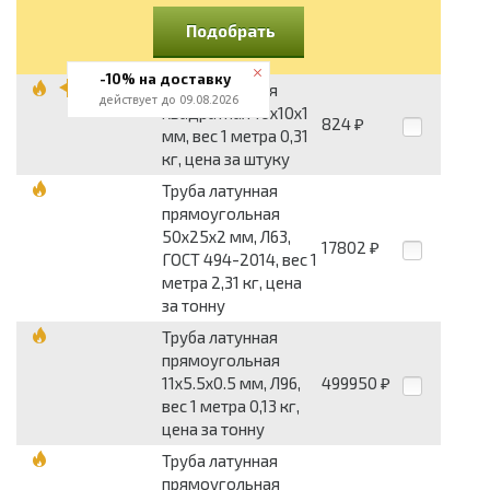
Подобрать
-10% на доставку
Труба латунная
действует до 09.08.2026
квадратная 10х10х1
824
₽
мм, вес 1 метра 0,31
кг, цена за штуку
Труба латунная
прямоугольная
50х25х2 мм, Л63,
17802
₽
ГОСТ 494-2014, вес 1
метра 2,31 кг, цена
за тонну
Труба латунная
прямоугольная
11х5.5х0.5 мм, Л96,
499950
₽
вес 1 метра 0,13 кг,
цена за тонну
Труба латунная
прямоугольная