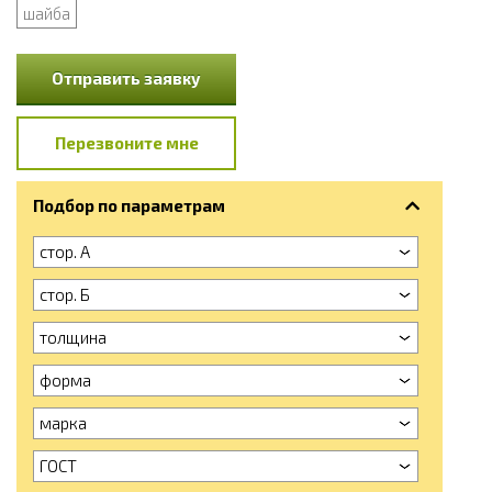
шайба
Отправить заявку
Перезвоните мне
Подбор по параметрам
стор. А
стор. Б
толщина
форма
марка
ГОСТ