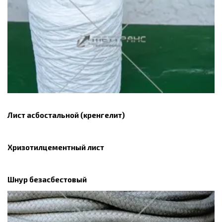
Лист асбостальной (кренгелит)
Хризотилцементный лист
Шнур безасбестовый