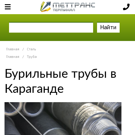
Найти
Главная
/
Сталь
Главная
/
Труба
Бурильные трубы в
Караганде