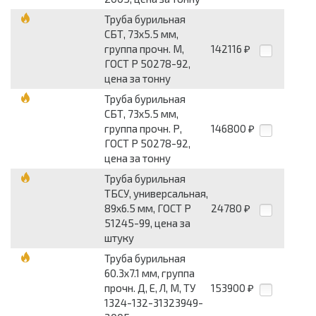
Труба бурильная
СБТ, 73х5.5 мм,
группа прочн. М,
142116
₽
ГОСТ Р 50278-92,
цена за тонну
Труба бурильная
СБТ, 73х5.5 мм,
группа прочн. Р,
146800
₽
ГОСТ Р 50278-92,
цена за тонну
Труба бурильная
ТБСУ, универсальная,
89х6.5 мм, ГОСТ Р
24780
₽
51245-99, цена за
штуку
Труба бурильная
60.3х7.1 мм, группа
прочн. Д, Е, Л, М, ТУ
153900
₽
1324-132-31323949-