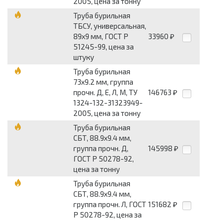
2005, цена за тонну
Труба бурильная
ТБСУ, универсальная,
89х9 мм, ГОСТ Р
33960
₽
51245-99, цена за
штуку
Труба бурильная
73х9.2 мм, группа
прочн. Д, Е, Л, М, ТУ
146763
₽
1324-132-31323949-
2005, цена за тонну
Труба бурильная
СБТ, 88.9х9.4 мм,
группа прочн. Д,
145998
₽
ГОСТ Р 50278-92,
цена за тонну
Труба бурильная
СБТ, 88.9х9.4 мм,
группа прочн. Л, ГОСТ
151682
₽
Р 50278-92, цена за