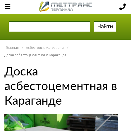
Найти
Главная
/
Асбестовые материалы
/
Доска асбестоцементная в Караганде
Доска
асбестоцементная в
Караганде