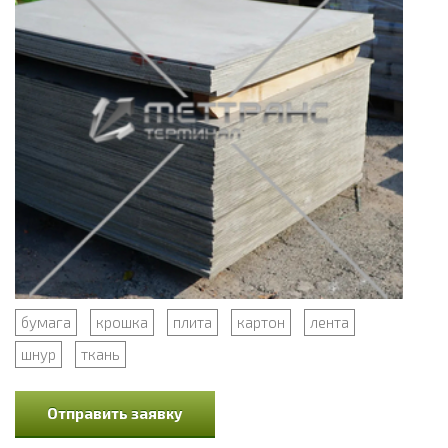
бумага
крошка
плита
картон
лента
шнур
ткань
Отправить заявку