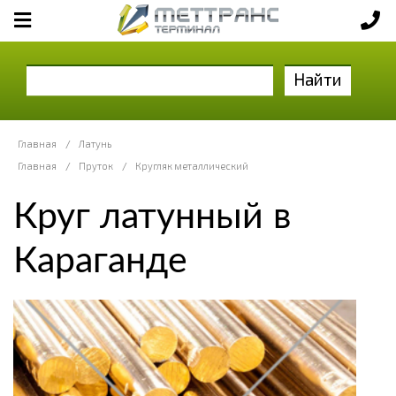
Найти
Главная
/
Латунь
Главная
/
Пруток
/
Кругляк металлический
Круг латунный в
Караганде