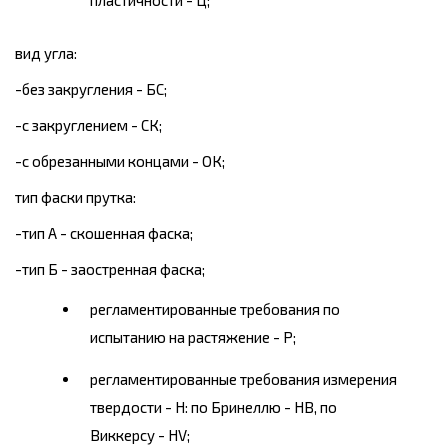
пластичности - Ц;
вид угла:
-без закругления - БС;
-с закруглением - СК;
-с обрезанными концами - ОК;
тип фаски прутка:
-тип А - скошенная фаска;
-тип Б - заостренная фаска;
регламентированные требования по
испытанию на растяжение - Р;
регламентированные требования измерения
твердости - Н: по Бринеллю - НВ, по
Виккерсу - HV;