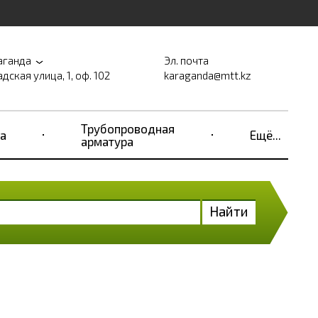
аганда
Эл. почта
дская улица, 1, оф. 102
karaganda@mtt.kz
Трубопроводная
а
Ещё...
арматура
Найти