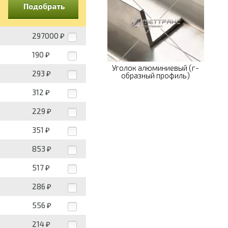
Подобрать
297000
₽
190
₽
Уголок алюминиевый (г-
293
₽
образный профиль)
312
₽
229
₽
351
₽
853
₽
517
₽
286
₽
556
₽
214
₽