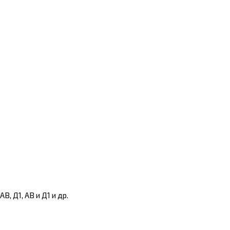
, Д1, АВ и Д1 и др.