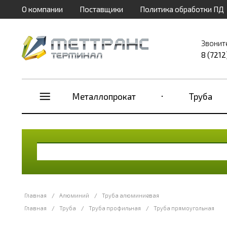
О компании
Поставщики
Политика обработки ПД
Звонит
8 (7212
Металлопрокат
Труба
Главная
/
Алюминий
/
Труба алюминиевая
Главная
/
Труба
/
Труба профильная
/
Труба прямоугольная