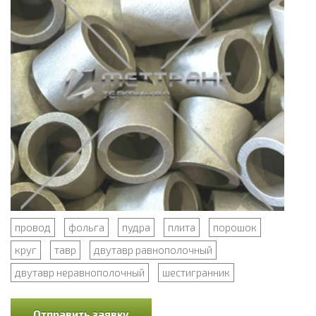
провод
фольга
пудра
плита
порошок
круг
тавр
двутавр равнополочный
двутавр неравнополочный
шестигранник
Отправить заявку