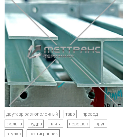
двутавр равнополочный
тавр
провод
фольга
пудра
плита
порошок
круг
втулка
шестигранник