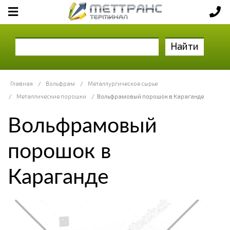
Найти
Главная
/
Вольфрам
/
Металлургическое сырье
/
Металлические порошки
/
Вольфрамовый порошок в Караганде
Вольфрамовый
порошок в
Караганде