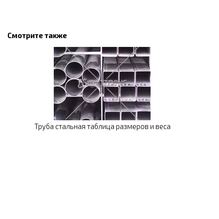
Смотрите также
Труба стальная таблица размеров и веса