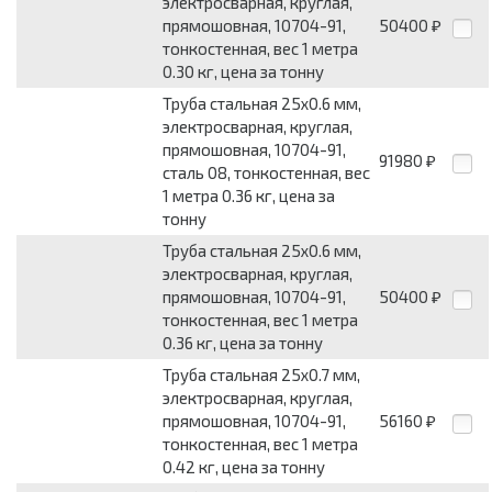
электросварная, круглая,
прямошовная, 10704-91,
50400
₽
тонкостенная, вес 1 метра
0.30 кг, цена за тонну
Труба стальная 25x0.6 мм,
электросварная, круглая,
прямошовная, 10704-91,
91980
₽
сталь 08, тонкостенная, вес
1 метра 0.36 кг, цена за
тонну
Труба стальная 25x0.6 мм,
электросварная, круглая,
прямошовная, 10704-91,
50400
₽
тонкостенная, вес 1 метра
0.36 кг, цена за тонну
Труба стальная 25x0.7 мм,
электросварная, круглая,
прямошовная, 10704-91,
56160
₽
тонкостенная, вес 1 метра
0.42 кг, цена за тонну