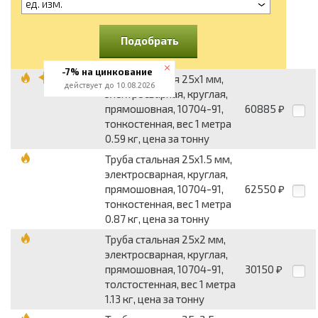
ед. изм.
Подобрать
-7% на цинкование
Труба стальная 25x1 мм,
действует до 10.08.2026
электросварная, круглая,
прямошовная, 10704-91,
60885
₽
тонкостенная, вес 1 метра
0.59 кг, цена за тонну
Труба стальная 25x1.5 мм,
электросварная, круглая,
прямошовная, 10704-91,
62550
₽
тонкостенная, вес 1 метра
0.87 кг, цена за тонну
Труба стальная 25x2 мм,
электросварная, круглая,
прямошовная, 10704-91,
30150
₽
толстостенная, вес 1 метра
1.13 кг, цена за тонну