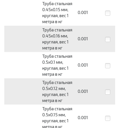
Труба стальная
0.45x0.15 мм,
0.001
круглая, вес 1
метра в кг
Труба стальная
0.45x0.16 мм,
0.001
круглая, вес 1
метра в кг
Труба стальная
0.5x0.1 мм,
0.001
круглая, вес 1
метра в кг
Труба стальная
0.5x0.12 мм,
0.001
круглая, вес 1
метра в кг
Труба стальная
0.5x0.15 мм,
0.001
круглая, вес 1
метра в кг