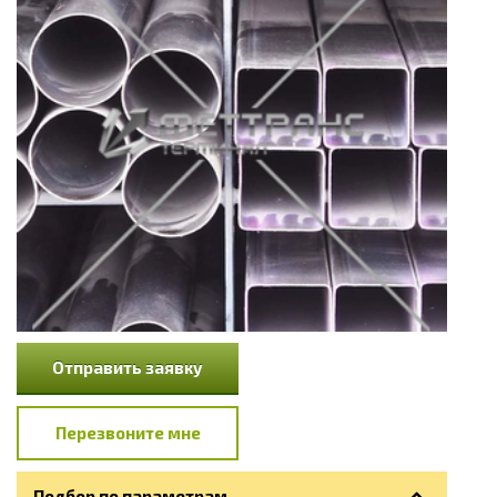
Отправить заявку
Перезвоните мне
Подбор по параметрам