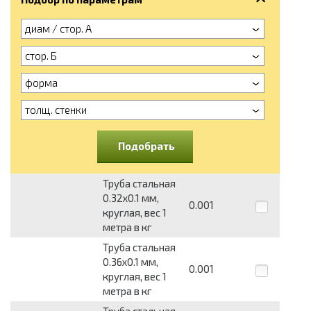
диам / стор. А
стор. Б
форма
толщ. стенки
Подобрать
Труба стальная
0.32x0.1 мм,
0.001
круглая, вес 1
метра в кг
Труба стальная
0.36x0.1 мм,
0.001
круглая, вес 1
метра в кг