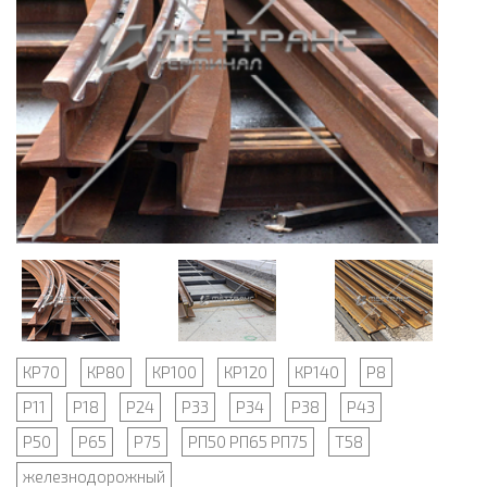
КР70
КР80
КР100
КР120
КР140
Р8
Р11
Р18
Р24
Р33
Р34
Р38
Р43
Р50
Р65
Р75
РП50 РП65 РП75
Т58
железнодорожный