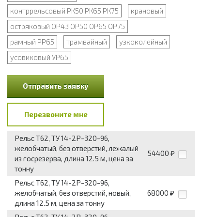
контррельсовый РК50 РК65 РК75
крановый
остряковый ОР43 ОР50 ОР65 ОР75
рамный РР65
трамвайный
узкоколейный
усовиковый УР65
Отправить заявку
Перезвоните мне
Рельс Т62, ТУ 14-2Р-320-96,
желобчатый, без отверстий, лежалый
54400
₽
из госрезерва, длина 12.5 м, цена за
тонну
Рельс Т62, ТУ 14-2Р-320-96,
желобчатый, без отверстий, новый,
68000
₽
длина 12.5 м, цена за тонну