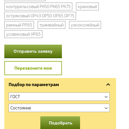
контррельсовый РК50 РК65 РК75
крановый
остряковый ОР43 ОР50 ОР65 ОР75
рамный РР65
трамвайный
узкоколейный
усовиковый УР65
Отправить заявку
Перезвоните мне
Подбор по параметрам
ГОСТ
Состояние
Подобрать