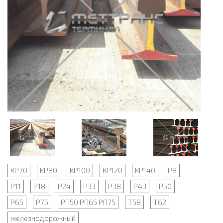
КР70
КР80
КР100
КР120
КР140
Р8
Р11
Р18
Р24
Р33
Р38
Р43
Р50
Р65
Р75
РП50 РП65 РП75
Т58
Т62
железнодорожный