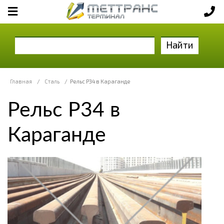
Найти
Главная
/
Сталь
/
Рельс Р34 в Караганде
Рельс Р34 в
Караганде