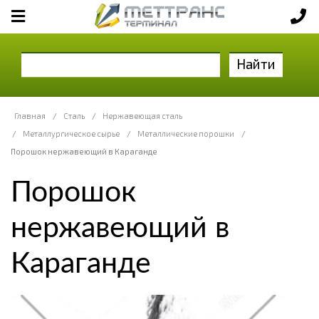
Найти
Главная
/
Сталь
/
Нержавеющая сталь
/
Металлургическое сырье
/
Металлические порошки
/
Порошок нержавеющий в Караганде
Порошок
нержавеющий в
Караганде