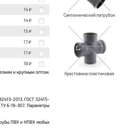
14
₽
Сантехнический патрубок
14
₽
15
₽
17
₽
17
₽
18
₽
мелким и крупным оптом.
Крестовина пластиковая
 32413-2013,
ГОСТ 32415-
ТУ 6-19-307.
Параметры
трубы ПВХ и НПВХ любых