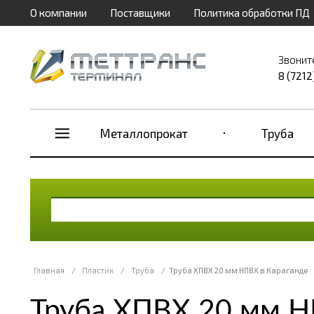
О компании
Поставщики
Политика обработки ПД
Звонит
8 (7212
Металлопрокат
Труба
Главная
/
Пластик
/
Труба
/
Труба ХПВХ 20 мм НПВХ в Караганде
Труба ХПВХ 20 мм Н