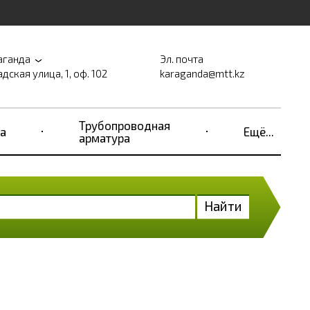
аганда
Эл. почта
дская улица, 1, оф. 102
karaganda@mtt.kz
Трубопроводная
а
Ещё...
арматура
Найти