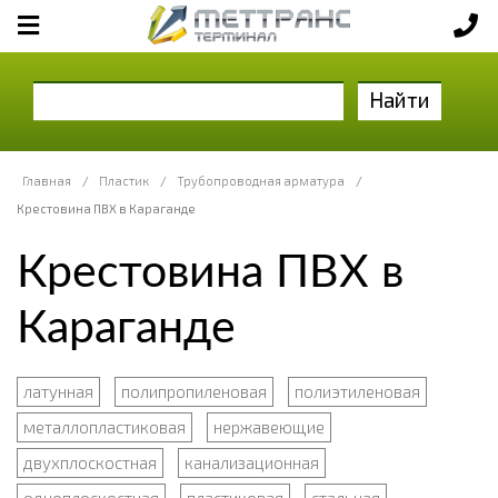
Найти
Главная
/
Пластик
/
Трубопроводная арматура
/
Крестовина ПВХ в Караганде
Крестовина ПВХ в
Караганде
латунная
полипропиленовая
полиэтиленовая
металлопластиковая
нержавеющие
двухплоскостная
канализационная
одноплоскостная
пластиковая
стальная