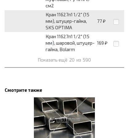
см2
Кран 11б27п1 1/2" (15
мм), штуцер-гайка,
77
₽
SKS OPTIMA
Кран 11б27п1 1/2" (15
мм), шаровой, штуцер-
169
₽
гайка, Bolarm
Показать ещё
20
из
590
Смотрите также