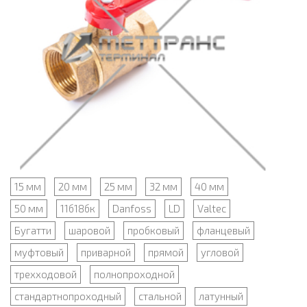
15 мм
20 мм
25 мм
32 мм
40 мм
50 мм
11б18бк
Danfoss
LD
Valtec
Бугатти
шаровой
пробковый
фланцевый
муфтовый
приварной
прямой
угловой
трехходовой
полнопроходной
стандартнопроходный
стальной
латунный