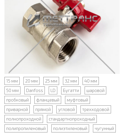
15 мм
20 мм
25 мм
32 мм
40 мм
50 мм
Danfoss
LD
Бугатти
шаровой
пробковый
фланцевый
муфтовый
приварной
прямой
угловой
трехходовой
полнопроходной
стандартнопроходный
полипропиленовый
полиэтиленовый
чугунный