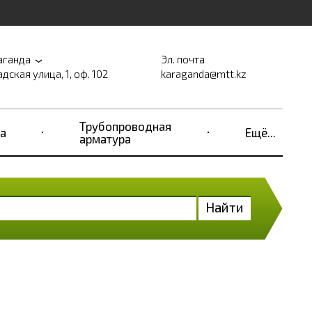
аганда
Эл. почта
дская улица, 1, оф. 102
karaganda@mtt.kz
Трубопроводная
а
Ещё...
арматура
Найти