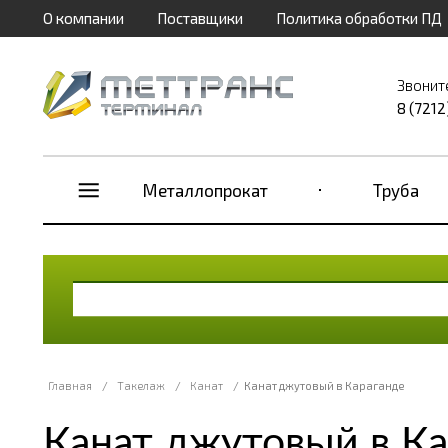
О компании
Поставщики
Политика обработки ПД
Звонит
8 (7212
Металлопрокат
Труба
Главная
/
Такелаж
/
Канат
/
Канат джутовый в Караганде
Канат джутовый в К