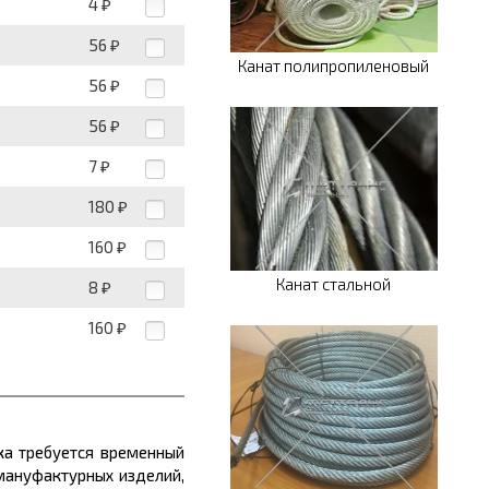
4
₽
56
₽
Канат полипропиленовый
56
₽
56
₽
7
₽
180
₽
160
₽
Канат стальной
8
₽
160
₽
жа требуется временный
мануфактурных изделий,