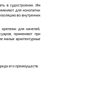
ать
в
судостроении. Им
рименяют для конопатки
изоляцию во внутренних
 крепежи для качелей,
суаров, применяют при
ие малые архитектурные
Среди его преимуществ: