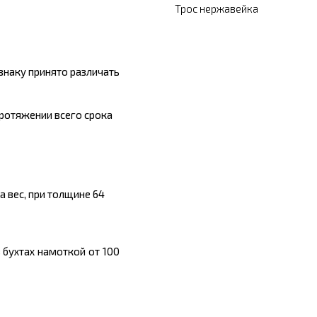
Трос нержавейка
знаку принято различать
протяжении всего срока
на
вес,
при толщине 64
в бухтах намоткой от 100