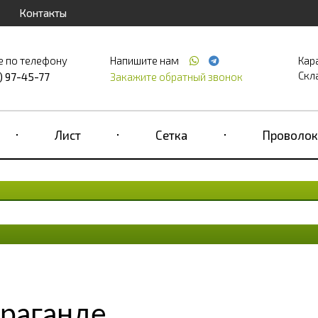
Контакты
е по телефону
Напишите нам
Кар
Скла
) 97-45-77
Закажите обратный звонок
Лист
Сетка
Проволок
араганде