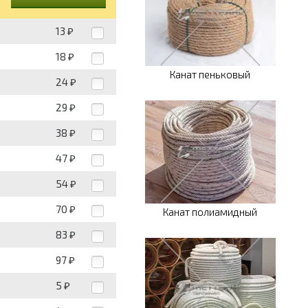
13
₽
18
₽
Канат пеньковый
24
₽
29
₽
38
₽
47
₽
54
₽
70
₽
Канат полиамидный
83
₽
97
₽
5
₽