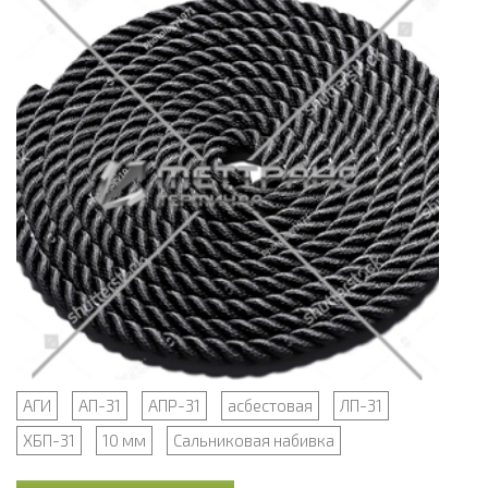
АГИ
АП-31
АПР-31
асбестовая
ЛП-31
ХБП-31
10 мм
Сальниковая набивка