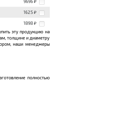
9696
₽
1625
₽
1898
₽
упить эту продукцию на
ам, толщине и диаметру
дбором, наши менеджеры
изготовление полностью