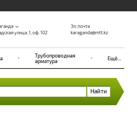
аганда
Эл. почта
дская улица, 1, оф. 102
karaganda@mtt.kz
Трубопроводная
а
Ещё...
арматура
Найти