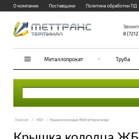
О компании
Поставщики
Политика обработки ПД
Звонит
8 (7212
Металлопрокат
Труба
Главная
/
ЖБИ
/
Крышка колодца ЖБИ в Караганде
Крышка колодца ЖБИ