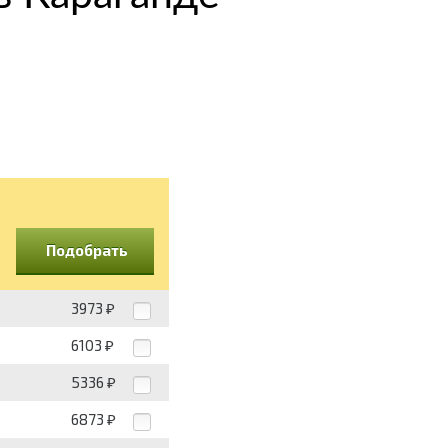
Подобрать
3973
₽
6103
₽
5336
₽
6873
₽