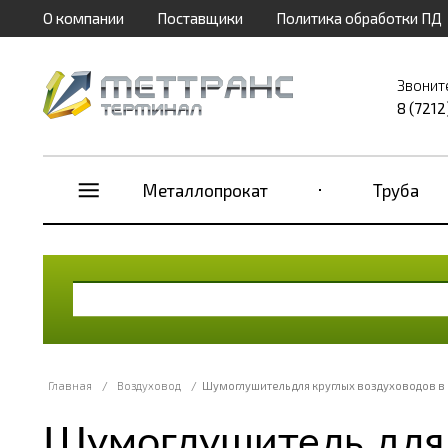
О компании
Поставщики
Политика обработки ПД
Звонит
8 (7212
Металлопрокат
Труба
Главная
/
Воздуховод
/
Шумоглушитель для круглых воздуховодов в
Шумоглушитель для 