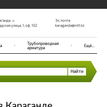
аганда
Эл. почта
дская улица, 1, оф. 102
karaganda@mtt.kz
Трубопроводная
а
Ещё...
арматура
Найти
в Караганде