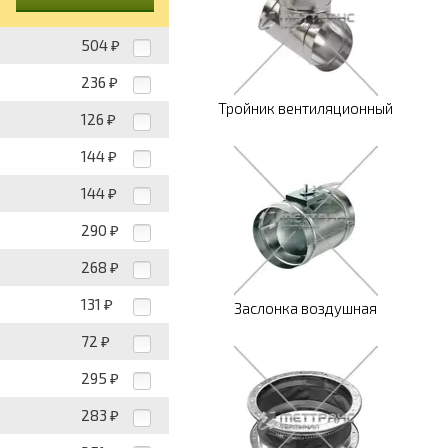
504
₽
236
₽
Тройник вентиляционный
126
₽
144
₽
144
₽
290
₽
268
₽
131
₽
Заслонка воздушная
72
₽
295
₽
283
₽