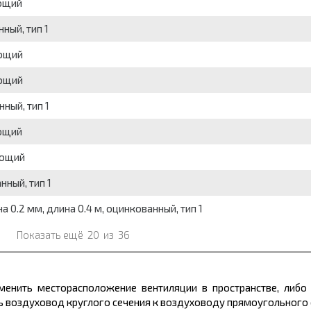
ющий
ный, тип 1
еющий
еющий
ный, тип 1
ющий
еющий
ный, тип 1
0.2 мм, длина 0.4 м, оцинкованный, тип 1
Показать ещё
20
из
36
менить месторасположение вентиляции в пространстве, либо
ь воздуховод круглого сечения к воздуховоду прямоугольного 