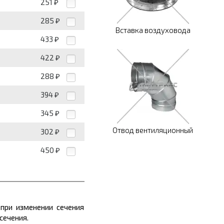
251
₽
285
₽
Вставка воздуховода
433
₽
422
₽
288
₽
394
₽
345
₽
Отвод вентиляционный
302
₽
450
₽
 при изменении сечения
сечения.