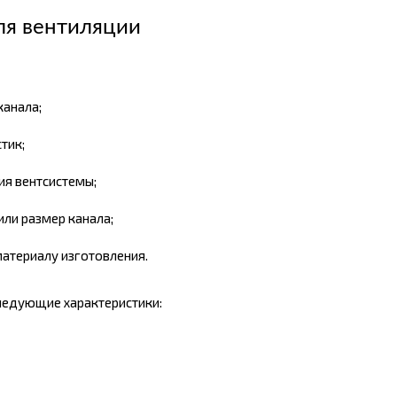
ля вентиляции
канала;
тик;
ия вентсистемы;
ли размер канала;
материалу изготовления.
следующие характеристики: