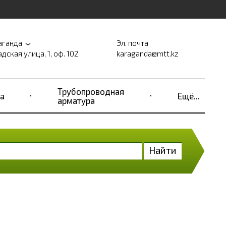
аганда
Эл. почта
дская улица, 1, оф. 102
karaganda@mtt.kz
Трубопроводная
а
Ещё...
арматура
Найти