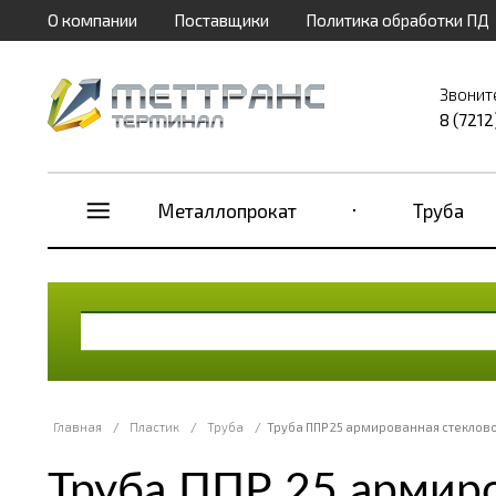
О компании
Поставщики
Политика обработки ПД
Звонит
8 (7212
Металлопрокат
Труба
Главная
/
Пластик
/
Труба
/
Труба ППР 25 армированная стеклов
Труба ППР 25 армиро