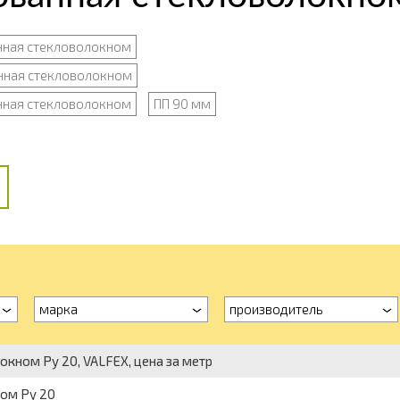
нная стекловолокном
нная стекловолокном
нная стекловолокном
ПП 90 мм
марка
производитель
кном Ру 20, VALFEX, цена за метр
ом Ру 20