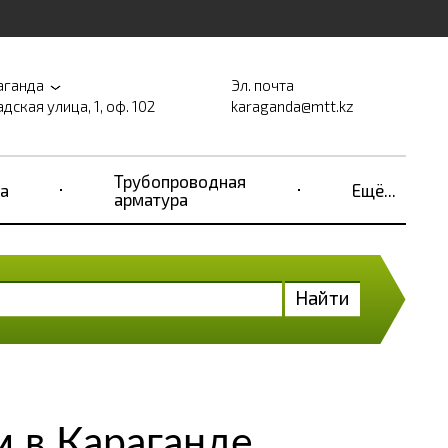
аганда
Эл. почта
дская улица, 1, оф. 102
karaganda@mtt.kz
Трубопроводная
а
Ещё...
арматура
Найти
 в Караганде