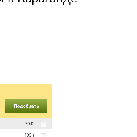
Подобрать
70
₽
195
₽