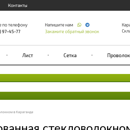
Контакты
е по телефону
Напишите нам
Кар
Скла
) 97-45-77
Закажите обратный звонок
Лист
Сетка
Проволок
олокном в Караганде
ванная стекловолокном