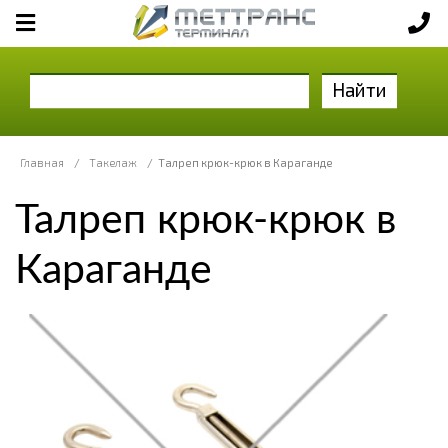
Найти
Главная
/
Такелаж
/
Талреп крюк-крюк в Караганде
Талреп крюк-крюк в
Караганде