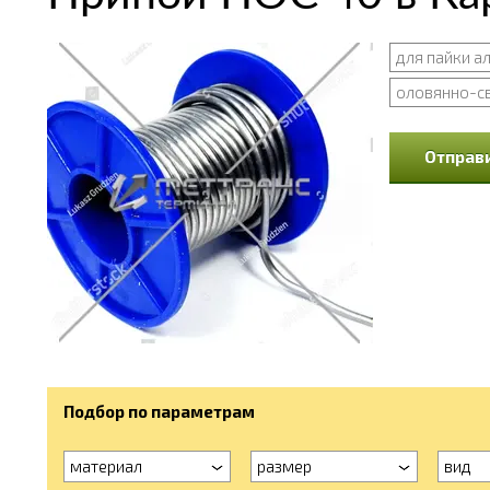
для пайки 
оловянно-с
Отправи
Подбор по параметрам
материал
размер
вид