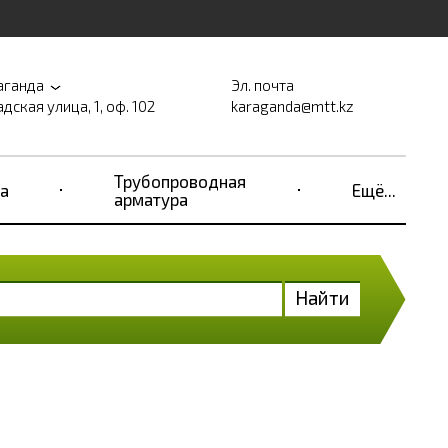
аганда
Эл. почта
дская улица, 1, оф. 102
karaganda@mtt.kz
Трубопроводная
а
Ещё...
арматура
Найти