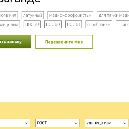
алюминия
латунный
медно-фосфористый
для пайки мед
винцовый
ПОС 30
ПОС 60
ПОС 61
серебряный
Припо
ть заявку
Перезвоните мне
ГОСТ
единица изм.