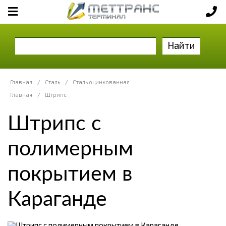
Найти
Главная
/
Сталь
/
Сталь оцинкованная
Главная
/
Штрипс
Штрипс с
полимерным
покрытием в
Караганде