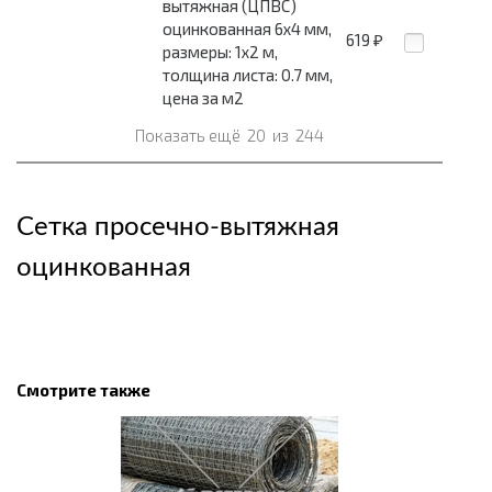
вытяжная (ЦПВС)
оцинкованная 6x4 мм,
619
₽
размеры: 1x2 м,
толщина листа: 0.7 мм,
цена за м2
Показать ещё
20
из
244
Сетка просечно-вытяжная
оцинкованная
Смотрите также