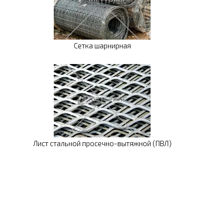
Сетка шарнирная
Лист стальной просечно-вытяжной (ПВЛ)