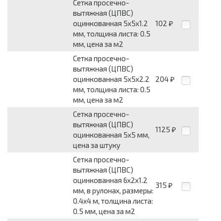
Сетка просечно-
вытяжная (ЦПВС)
оцинкованная 5x5x1.2
102
₽
мм, толщина листа: 0.5
мм, цена за м2
Сетка просечно-
вытяжная (ЦПВС)
оцинкованная 5x5x2.2
204
₽
мм, толщина листа: 0.5
мм, цена за м2
Сетка просечно-
вытяжная (ЦПВС)
1125
₽
оцинкованная 5x5 мм,
цена за штуку
Сетка просечно-
вытяжная (ЦПВС)
оцинкованная 6x2x1.2
315
₽
мм, в рулонах, размеры:
0.4x4 м, толщина листа:
0.5 мм, цена за м2