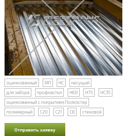
оцинкованный
МП
НС
несущий
для забора
профнастил
Н60
Н75
НС35
оцинкованный с покрытием Полиэстер
полимерный
С20
С21
С8
стеновой
Отправить заявку