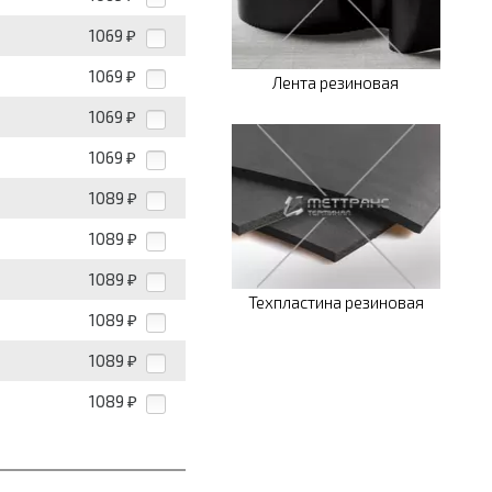
1069
₽
1069
₽
Лента резиновая
1069
₽
1069
₽
1089
₽
1089
₽
1089
₽
Техпластина резиновая
1089
₽
1089
₽
1089
₽