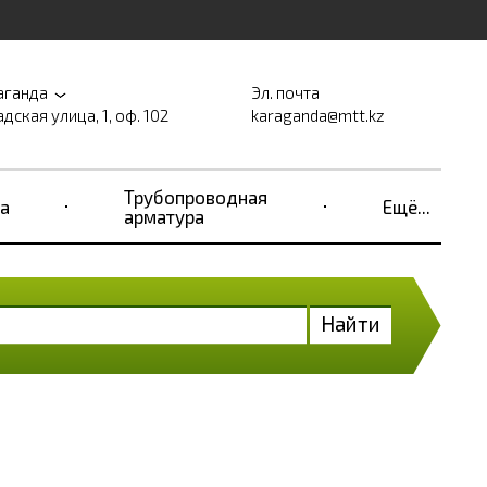
аганда
Эл. почта
дская улица, 1, оф. 102
karaganda@mtt.kz
Трубопроводная
а
Ещё...
арматура
Найти