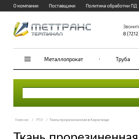
О компании
Поставщики
Политика обработки ПД
Звонит
8 (7212
Металлопрокат
Труба
Главная
/
РТИ
/
Ткань прорезиненная в Караганде
Ткань прорезиненная