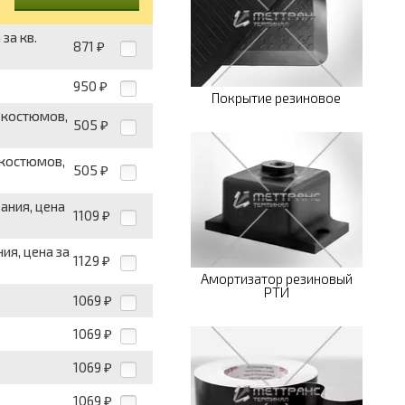
за кв.
871
₽
950
₽
Покрытие резиновое
 костюмов,
505
₽
 костюмов,
505
₽
ания, цена
1109
₽
ия, цена за
1129
₽
Амортизатор резиновый
РТИ
1069
₽
1069
₽
1069
₽
1069
₽