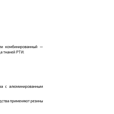
или комбинированный —
а тканей РТИ:
ова с алюминированным
одства применяют резины