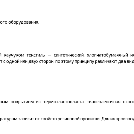
ого оборудования.
й каучуком текстиль — синтетический, хлопчатобумажный 
 с одной или двух сторон, по этому принципу различают два вид
ерным покрытием из термоэластопласта, тканепленочная осн
атурам зависит от свойств резиновой пропитки. Для их произв