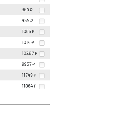
364
₽
955
₽
1066
₽
1014
₽
10287
₽
9957
₽
11749
₽
11864
₽