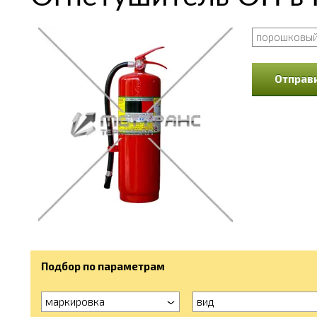
порошковы
Отправи
Подбор по параметрам
маркировка
вид