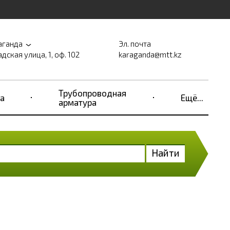
аганда
Эл. почта
дская улица, 1, оф. 102
karaganda@mtt.kz
Трубопроводная
а
Ещё...
арматура
Найти