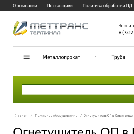
О компании
Поставщики
Политика обработки ПД
Звонит
8 (7212
Металлопрокат
Труба
Главная
/
Пожарное оборудование
/
Огнетушитель ОП в Караганде
Огнетушитель ОП в 