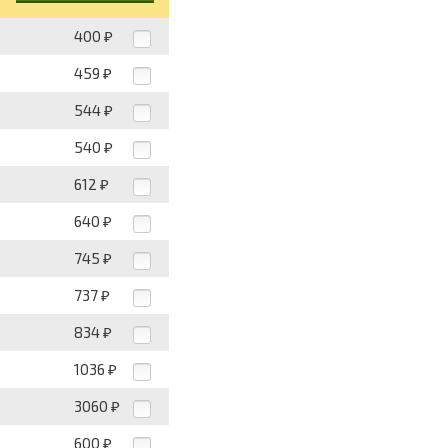
400
₽
459
₽
544
₽
540
₽
612
₽
640
₽
745
₽
737
₽
834
₽
1036
₽
3060
₽
600
₽