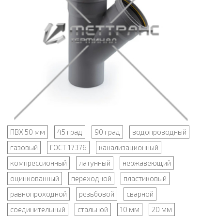
ПВХ 50 мм
45 град
90 град
водопроводный
газовый
ГОСТ 17376
канализационный
компрессионный
латунный
нержавеющий
оцинкованный
переходной
пластиковый
равнопроходной
резьбовой
сварной
соединительный
стальной
10 мм
20 мм