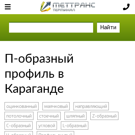
Найти
П-образный
профиль в
Караганде
оцинкованный
маячковый
направляющий
потолочный
стоечный
шляпный
Z-образный
С-образный
угловой
L-образный
U-образный
Профиль гнутый