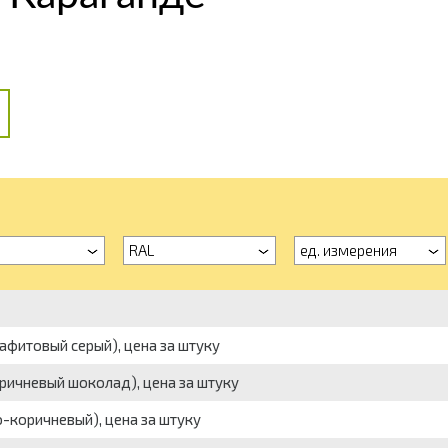
RAL
ед. измерения
рафитовый серый), цена за штуку
оричневый шоколад), цена за штуку
о-коричневый), цена за штуку