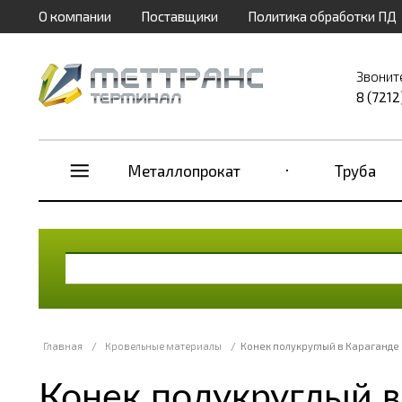
О компании
Поставщики
Политика обработки ПД
Звонит
8 (7212
Металлопрокат
Труба
Главная
/
Кровельные материалы
/
Конек полукруглый в Караганде
Конек полукруглый в