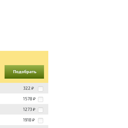
Подобрать
322
₽
1578
₽
1273
₽
1918
₽