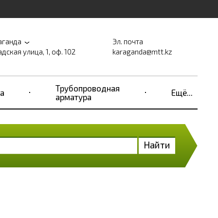
аганда
Эл. почта
дская улица, 1, оф. 102
karaganda@mtt.kz
Трубопроводная
а
Ещё...
арматура
Найти