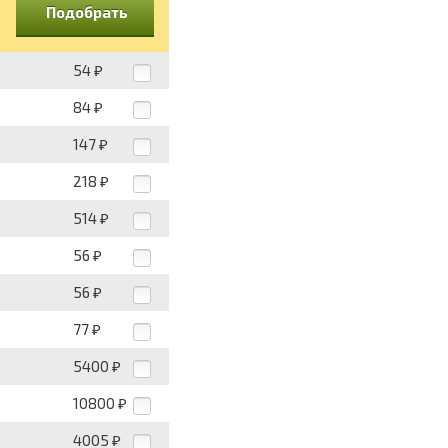
Подобрать
54
₽
84
₽
147
₽
218
₽
514
₽
56
₽
56
₽
77
₽
5400
₽
10800
₽
4005
₽