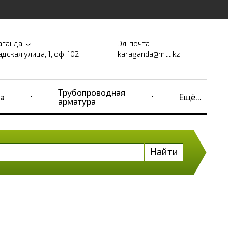
аганда
Эл. почта
дская улица, 1, оф. 102
karaganda@mtt.kz
Трубопроводная
а
Ещё...
арматура
Найти