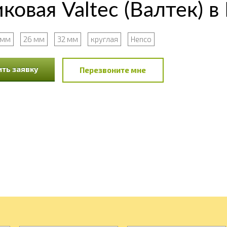
овая Valtec (Валтек) в
 мм
26 мм
32 мм
круглая
Henco
ть заявку
Перезвоните мне