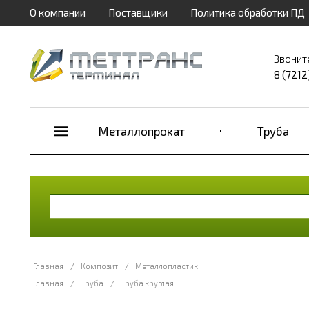
О компании
Поставщики
Политика обработки ПД
Звонит
8 (7212
Металлопрокат
Труба
Главная
/
Композит
/
Металлопластик
Главная
/
Труба
/
Труба круглая