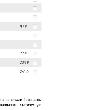
47
₽
77
₽
229
₽
241
₽
ты из сизали безопасны
капливать статическую