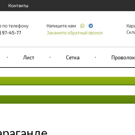
Контакты
е по телефону
Напишите нам
Кар
Скла
) 97-45-77
Закажите обратный звонок
Лист
Сетка
Проволок
араганде