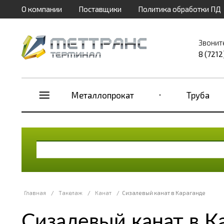
О компании
Поставщики
Политика обработки ПД
Звонит
8 (7212
Металлопрокат
Труба
Главная
/
Такелаж
/
Канат
/
Сизалевый канат в Караганде
Сизалевый канат в К