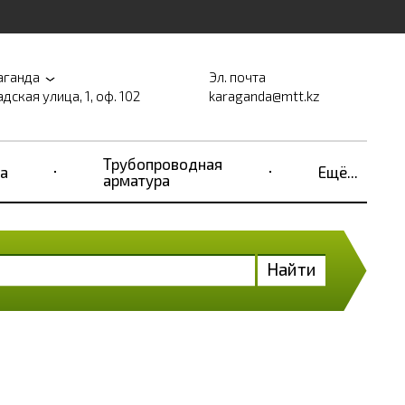
аганда
Эл. почта
дская улица, 1, оф. 102
karaganda@mtt.kz
Трубопроводная
а
Ещё...
арматура
Найти