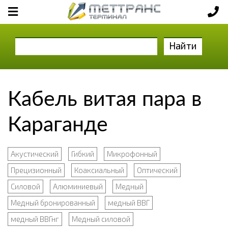
Найти
Кабель витая пара в
Караганде
Акустический
Гибкий
Микрофонный
Прецизионный
Коаксиальный
Оптический
Силовой
Алюминиевый
Медный
Медный бронированный
медный ВВГ
медный ВВГнг
Медный силовой