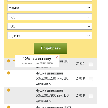
марка
вид
ГОСТ
ед. изм.
Подобрать
-10% на доставку
Чушка цинковая Ц0,
218
действует до 08.08.2026
₽
цена за кг
Чушка цинковая
50х200х230 мм, Ц0,
270
₽
цена за кг
Чушка цинковая
50х200х400 мм, Ц0,
270
₽
цена за кг
Чушка цинковая ЦВ0,