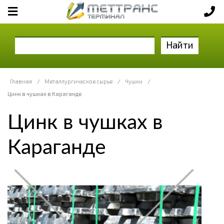
Найти
Главная
/
Металлургическое сырье
/
Чушки
/
Цинк в чушках в Караганде
Цинк в чушках в
Караганде