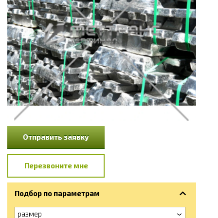
Отправить заявку
Перезвоните мне
Подбор по параметрам
размер