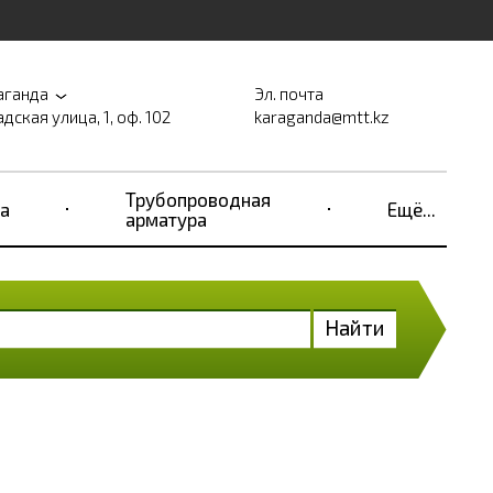
аганда
Эл. почта
дская улица, 1, оф. 102
karaganda@mtt.kz
Трубопроводная
а
Ещё...
арматура
Найти