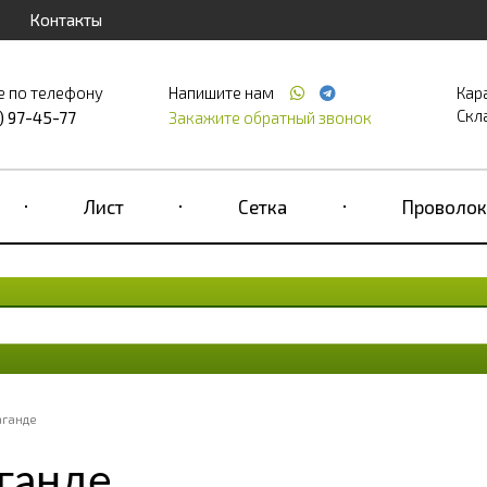
Контакты
е по телефону
Напишите нам
Кар
Скла
) 97-45-77
Закажите обратный звонок
Лист
Сетка
Проволок
аганде
ганде