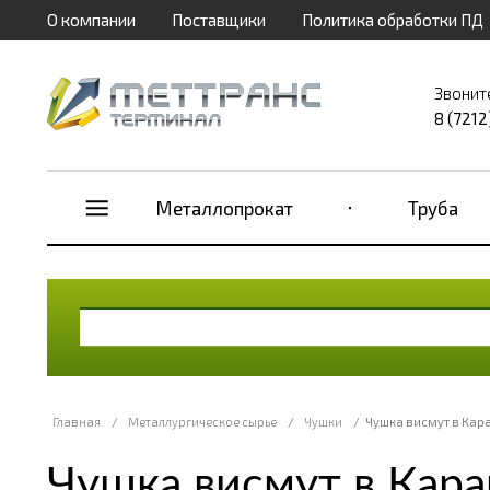
О компании
Поставщики
Политика обработки ПД
Звонит
8 (7212
Металлопрокат
Труба
Главная
/
Металлургическое сырье
/
Чушки
/
Чушка висмут в Кар
Чушка висмут в Кара