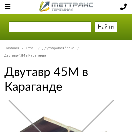
Найти
Главная
/
Сталь
/
Двутавровая балка
/
Двутавр 45М в Караганде
Двутавр 45М в
Караганде