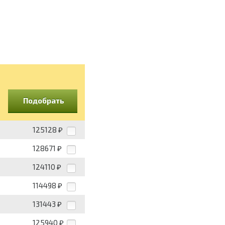
Подобрать
125128
₽
128671
₽
124110
₽
114498
₽
131443
₽
125940
₽