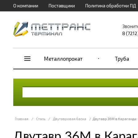
О компании
Поставщики
Политика обработки ПД
Звонит
8 (7212
Металлопрокат
Труба
Главная
/
Сталь
/
Двутавровая балка
/
Двутавр 36М в Караганде
Двутавр 36М в Кара