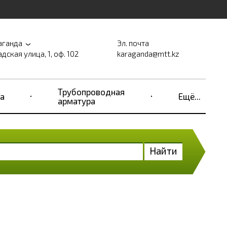
аганда
Эл. почта
дская улица, 1, оф. 102
karaganda@mtt.kz
Трубопроводная
а
Ещё...
арматура
Найти