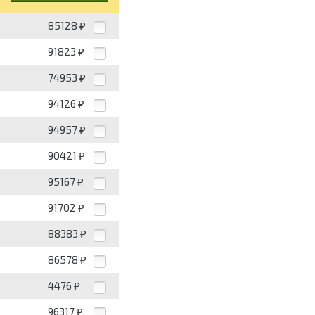
85128
₽
91823
₽
74953
₽
94126
₽
94957
₽
90421
₽
95167
₽
91702
₽
88383
₽
86578
₽
4476
₽
96317
₽