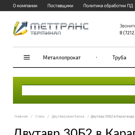
О компании
Поставщики
Политика обработки ПД
Звонит
8 (7212
Металлопрокат
Труба
Главная
/
Сталь
/
Двутавровая балка
/
Двутавр 30Б2 в Караганде
Двутавр 30Б2 в Кара