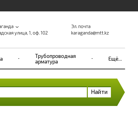
аганда
Эл. почта
дская улица, 1, оф. 102
karaganda@mtt.kz
Трубопроводная
а
Ещё...
арматура
Найти