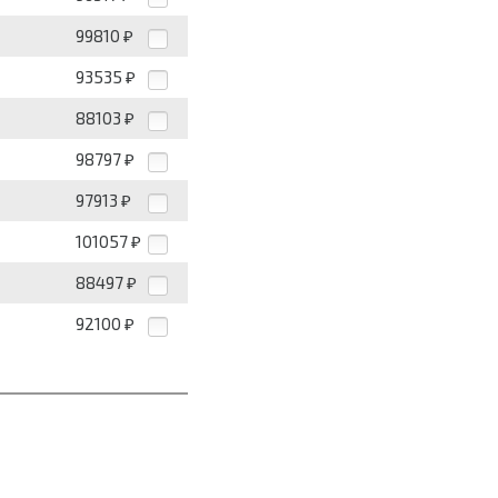
99810
₽
93535
₽
88103
₽
98797
₽
97913
₽
101057
₽
88497
₽
92100
₽